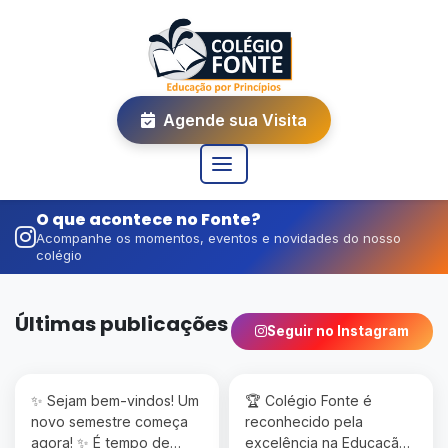
Agende sua Visita
O que acontece no Fonte?
Acompanhe os momentos, eventos e novidades do nosso
colégio
Últimas publicações
Seguir no Instagram
✨ Sejam bem-vindos! Um
🏆 Colégio Fonte é
novo semestre começa
reconhecido pela
agora! ✨ É tempo de
excelência na Educação